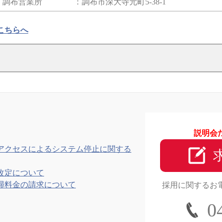
調布営業所 ：調布市深大寺元町5-38-1
こちらへ
説明会
アクセスによるシステム停止に関する
改定について
掃料金の請求について
採用に関するお
0